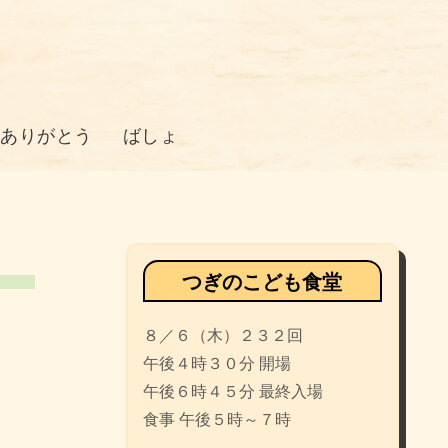
のありがとう
ばしょ
つぎのこども食堂
８／６（木）２３２回
午後４時３０分 開場
午後６時４５分 最終入場
食事 午後５時～７時