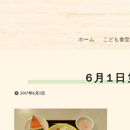
コ
ン
テ
ン
ツ
ホーム
こども食堂
に
ス
キ
ッ
６月１日
プ
2017年6月3日