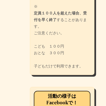
※
定員１００人を超えた場合、受
付を早く終了
することがありま
す。
ご注意ください。
こども １００円
おとな ３００円
子どもだけで利用できます。
活動の様子は
Facebookで！