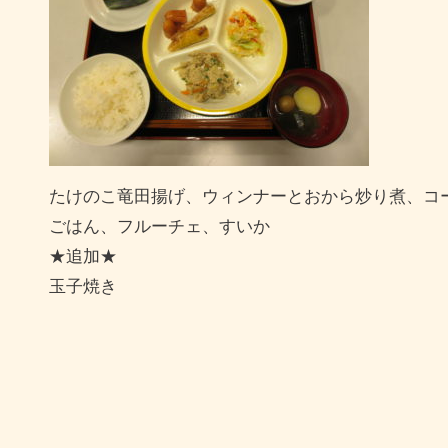
たけのこ竜田揚げ、ウィンナーとおから炒り煮、コ
ごはん、フルーチェ、すいか
★追加★
玉子焼き
投
稿
ナ
ビ