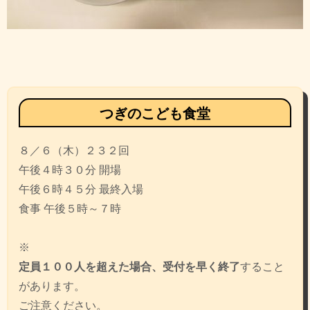
投
稿
ナ
ビ
つぎのこども食堂
ゲ
８／６（木）２３２回
ー
午後４時３０分 開場
シ
午後６時４５分 最終入場
ョ
食事 午後５時～７時
ン
※
定員１００人を超えた場合、受付を早く終了
すること
があります。
ご注意ください。