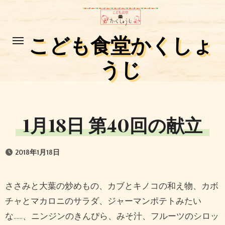
コ
ン
テ
こども食堂かくしょ
ン
うじ
ツ
に
ス
キ
1月18日 第40回の献立
ッ
プ
2018年1月18日
ささみと大葉の炒めもの、カブとキノコの和え物、カボ
チャとマカロニのサラダ、ジャーマンポテトみたい
な……、ニンジンのきんぴら、みそ汁、フルーツのシロッ