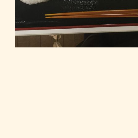
投
稿
ナ
ビ
ゲ
ー
シ
ョ
ン