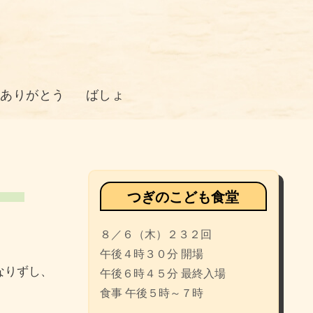
のありがとう
ばしょ
つぎのこども食堂
８／６（木）２３２回
午後４時３０分 開場
午後６時４５分 最終入場
食事 午後５時～７時