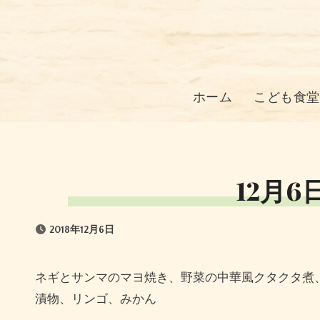
コ
ン
テ
ン
ツ
ホーム
こども食堂
に
ス
キ
ッ
12月6
プ
2018年12月6日
ネギとサンマのマヨ焼き、野菜の中華風クタクタ煮、トン汁、サラダ、大根食べ放題、 おにぎり食べ放題、いなりずし、
漬物、リンゴ、みかん