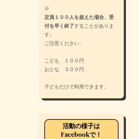
※
定員１００人を超えた場合、受
付を早く終了
することがありま
す。
ご注意ください。
こども １００円
おとな ３００円
子どもだけで利用できます。
活動の様子は
Facebookで！