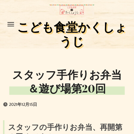
コ
ン
テ
こども食堂かくしょ
ン
うじ
ツ
に
ス
キ
スタッフ手作りお弁当
ッ
プ
＆遊び場第20回
2021年12月15日
スタッフの手作りお弁当、再開第