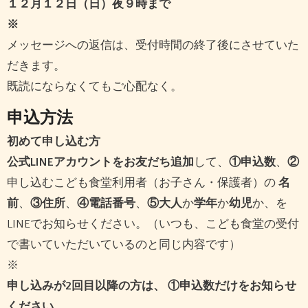
１２月１２日（日）夜９時まで
※
メッセージへの返信は、受付時間の終了後にさせていた
だきます。
既読にならなくてもご心配なく。
申込方法
初めて申し込む方
公式LINEアカウントをお友だち追加
して、
①申込数
、
②
申し込むこども食堂利用者（お子さん・保護者）の
名
前
、
③住所
、
④電話番号
、
⑤大人
か
学年
か
幼児
か、を
LINEでお知らせください。（いつも、こども食堂の受付
で書いていただいているのと同じ内容です）
※
申し込みが2回目以降の方は、 ①申込数だけをお知らせ
ください。