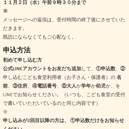
１１月２日（水）午前９時３０分まで
※
メッセージへの返信は、受付時間の終了後にさせていた
だきます。
既読にならなくてもご心配なく。
申込方法
初めて申し込む方
公式LINEアカウントをお友だち追加
して、
①申込数
、
②
申し込むこども食堂利用者（お子さん・保護者）の
名
前
、
③住所
、
④電話番号
、
⑤大人
か
学年
か
幼児
か、を
LINEでお知らせください。（いつも、こども食堂の受付
で書いていただいているのと同じ内容です）
※
申し込みが2回目以降の方は、 ①申込数だけをお知らせ