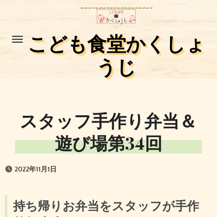
コ
ン
テ
こども食堂かくしょ
ン
うじ
ツ
に
ス
キ
スタッフ手作り弁当＆
ッ
プ
遊び場第34回
2022年11月1日
持ち帰りお弁当をスタッフが手作