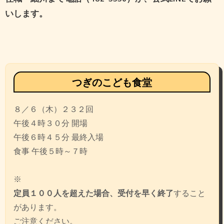
いします。
投
稿
ナ
ビ
つぎのこども食堂
ゲ
８／６（木）２３２回
ー
午後４時３０分 開場
シ
午後６時４５分 最終入場
ョ
食事 午後５時～７時
ン
※
定員１００人を超えた場合、受付を早く終了
すること
があります。
ご注意ください。