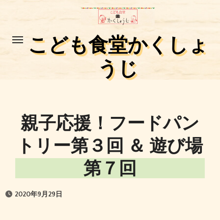
コ
ン
テ
こども食堂かくしょ
ン
うじ
ツ
に
ス
キ
親子応援！フードパン
ッ
プ
トリー第３回 ＆ 遊び場
第７回
2020年9月29日