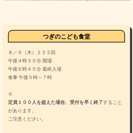
投
稿
ナ
ビ
つぎのこども食堂
ゲ
８／６（木）２３２回
ー
午後４時３０分 開場
シ
午後６時４５分 最終入場
ョ
食事 午後５時～７時
ン
※
定員１００人を超えた場合、受付を早く終了
すること
があります。
ご注意ください。