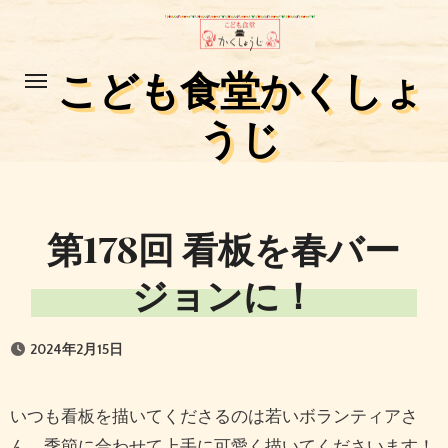
コ
ン
テ
こども食堂かくしょ
ン
うじ
ツ
に
ス
キ
第178回 看板を春バー
ッ
プ
ジョンに！
2024年2月15日
いつも看板を描いてくださるのは若いボランティアさ
ん。季節に合わせて上手に可愛く描いてくださいます！