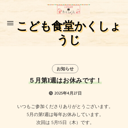
コ
ン
テ
こども食堂かくしょ
ン
うじ
ツ
に
ス
キ
ッ
お知らせ
プ
５月第1週はお休みです！
2025年4月27日
いつもご参加くださりありがとうございます。
5月の第1週は毎年お休みしています。
次回は 5月15日（木）です。