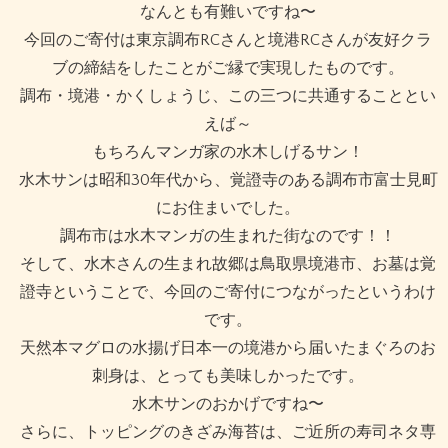
なんとも有難いですね〜
今回のご寄付は東京調布RCさんと境港RCさんが友好クラ
ブの締結をしたことがご縁で実現したものです。
調布・境港・かくしょうじ、この三つに共通することとい
えば～
もちろんマンガ家の水木しげるサン！
水木サンは昭和30年代から、覚證寺のある調布市富士見町
にお住まいでした。
調布市は水木マンガの生まれた街なのです！！
そして、水木さんの生まれ故郷は鳥取県境港市、お墓は覚
證寺ということで、今回のご寄付につながったというわけ
です。
天然本マグロの水揚げ日本一の境港から届いたまぐろのお
刺身は、とっても美味しかったです。
水木サンのおかげですね〜
さらに、トッピングのきざみ海苔は、ご近所の寿司ネタ専