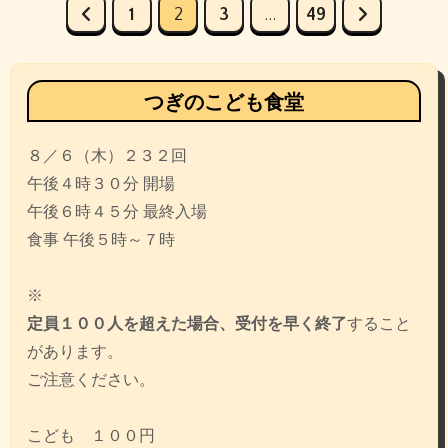
投
1
2
3
…
49
稿
の
ペ
つぎのこども食堂
ー
８／６（木）２３２回
ジ
午後４時３０分 開場
送
午後６時４５分 最終入場
り
食事 午後５時～７時
※
定員１００人を超えた場合、受付を早く終了
すること
があります。
ご注意ください。
こども １００円