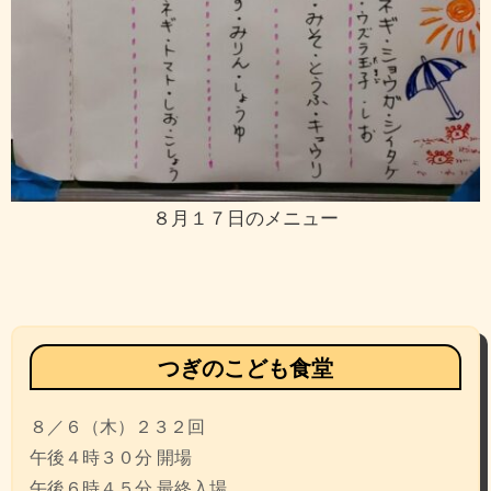
８月１７日のメニュー
投
稿
ナ
ビ
つぎのこども食堂
ゲ
８／６（木）２３２回
ー
午後４時３０分 開場
シ
午後６時４５分 最終入場