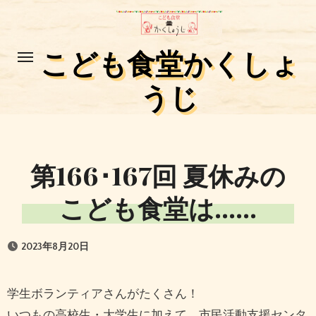
コ
ン
テ
こども食堂かくしょ
ン
うじ
ツ
に
ス
キ
第166･167回 夏休みの
ッ
プ
こども食堂は……
2023年8月20日
学生ボランティアさんがたくさん！
いつもの高校生・大学生に加えて、市民活動支援センタ