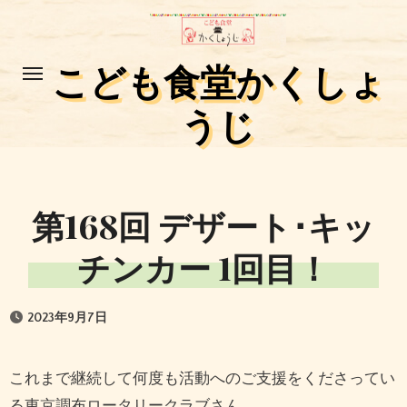
コ
ン
テ
こども食堂かくしょ
ン
うじ
ツ
に
ス
キ
第168回 デザート･キッ
ッ
プ
チンカー 1回目！
2023年9月7日
これまで継続して何度も活動へのご支援をくださってい
る東京調布ロータリークラブさん。