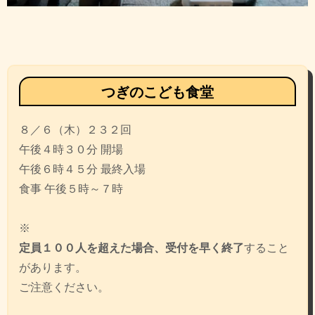
投
稿
ナ
ビ
つぎのこども食堂
ゲ
８／６（木）２３２回
ー
午後４時３０分 開場
シ
午後６時４５分 最終入場
ョ
食事 午後５時～７時
ン
※
定員１００人を超えた場合、受付を早く終了
すること
があります。
ご注意ください。